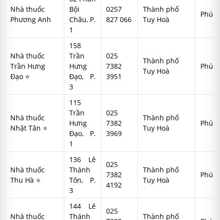
Nhà thuốc
Bội
0257
Thành phố
Phú Y
Phương Anh
Châu, P.
827 066
Tuy Hoà
1
158
Nhà thuốc
Trần
025
Thành phố
Trần Hưng
Hưng
7382
Phú Y
Tuy Hoà
Đạo ⭐
Đạo, P.
3951
3
115
Trần
025
Nhà thuốc
Thành phố
Hưng
7382
Phú Y
Nhật Tân ⭐
Tuy Hoà
Đạo, P.
3969
1
136 Lê
025
Nhà thuốc
Thánh
Thành phố
7382
Phú Y
Thu Hà ⭐
Tôn, P.
Tuy Hoà
4192
3
144 Lê
025
Nhà thuốc
Thánh
Thành phố