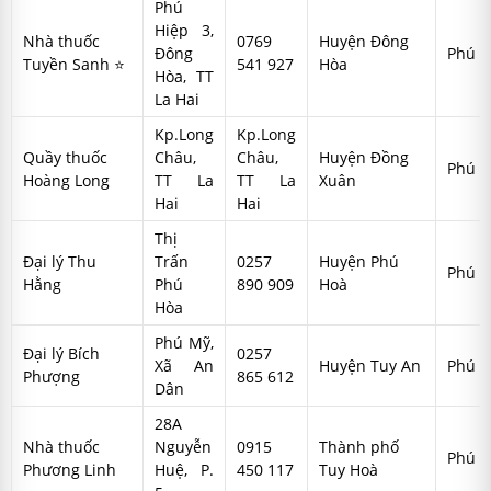
Phú
Hiệp 3,
Nhà thuốc
0769
Huyện Đông
Đông
Phú Y
Tuyền Sanh ⭐
541 927
Hòa
Hòa, TT
La Hai
Kp.Long
Kp.Long
Quầy thuốc
Châu,
Châu,
Huyện Đồng
Phú Y
Hoàng Long
TT La
TT La
Xuân
Hai
Hai
Thị
Đại lý Thu
Trấn
0257
Huyện Phú
Phú Y
Hằng
Phú
890 909
Hoà
Hòa
Phú Mỹ,
Đại lý Bích
0257
Xã An
Huyện Tuy An
Phú Y
Phượng
865 612
Dân
28A
Nhà thuốc
Nguyễn
0915
Thành phố
Phú Y
Phương Linh
Huệ, P.
450 117
Tuy Hoà