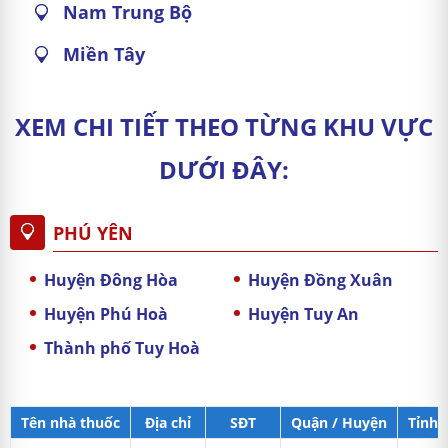
Nam Trung Bộ
Miền Tây
XEM CHI TIẾT THEO TỪNG KHU VỰC
DƯỚI ĐÂY:
PHÚ YÊN
Huyện Đông Hòa
Huyện Đồng Xuân
Huyện Phú Hoà
Huyện Tuy An
Thành phố Tuy Hoà
Tên nhà thuốc
Địa chỉ
SĐT
Quận / Huyện
Tỉnh 