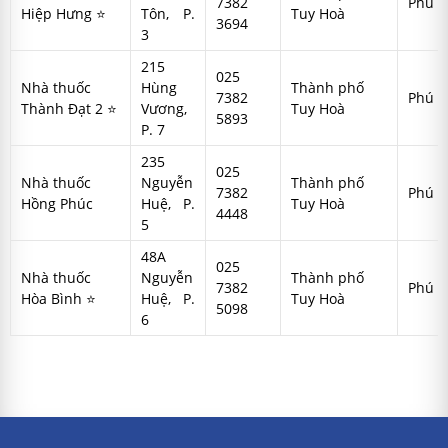
7382
Phú Y
Hiệp Hưng ⭐
Tôn, P.
Tuy Hoà
3694
3
215
025
Nhà thuốc
Hùng
Thành phố
7382
Phú Y
Thành Đạt 2 ⭐
Vương,
Tuy Hoà
5893
P. 7
235
025
Nhà thuốc
Nguyễn
Thành phố
7382
Phú Y
Hồng Phúc
Huệ, P.
Tuy Hoà
4448
5
48A
025
Nhà thuốc
Nguyễn
Thành phố
7382
Phú Y
Hòa Bình ⭐
Huệ, P.
Tuy Hoà
5098
6