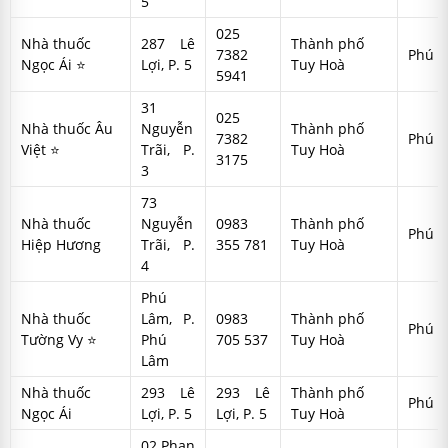
5
025
Nhà thuốc
287 Lê
Thành phố
7382
Phú Y
Ngọc Ái ⭐
Lợi, P. 5
Tuy Hoà
5941
31
025
Nhà thuốc Âu
Nguyễn
Thành phố
7382
Phú Y
Việt ⭐
Trãi, P.
Tuy Hoà
3175
3
73
Nhà thuốc
Nguyễn
0983
Thành phố
Phú Y
Hiệp Hương
Trãi, P.
355 781
Tuy Hoà
4
Phú
Nhà thuốc
Lâm, P.
0983
Thành phố
Phú Y
Tường Vy ⭐
Phú
705 537
Tuy Hoà
Lâm
Nhà thuốc
293 Lê
293 Lê
Thành phố
Phú Y
Ngọc Ái
Lợi, P. 5
Lợi, P. 5
Tuy Hoà
02 Phan