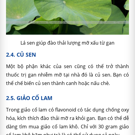
Lá sen giúp đào thải lượng mỡ xấu từ gan
2.4. CỦ SEN
Một bộ phận khác của sen cũng có thể trở thành
thuốc trị gan nhiễm mỡ tại nhà đó là củ sen. Bạn có
thể chế biến củ sen thành canh hoặc nấu chè.
2.5. GIẢO CỔ LAM
Trong giảo cổ lam có flavonoid có tác dụng chống oxy
hóa, kích thích đào thải mỡ ra khỏi gan. Bạn có thể dễ
dàng tìm mua giảo cổ lam khô. Chỉ với 30 gram giảo
cổ lam khô hãm như trà là có thể sử dụng cả ngày.