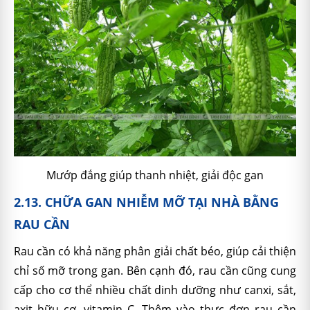
Mướp đắng giúp thanh nhiệt, giải độc gan
2.13. CHỮA GAN NHIỄM MỠ TẠI NHÀ BẰNG
RAU CẦN
Rau cần có khả năng phân giải chất béo, giúp cải thiện
chỉ số mỡ trong gan. Bên cạnh đó, rau cần cũng cung
cấp cho cơ thể nhiều chất dinh dưỡng như canxi, sắt,
axit hữu cơ, vitamin C. Thêm vào thực đơn rau cần