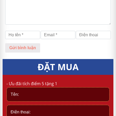
ĐẶT MUA
- Ưu đãi tích điểm 5 tặng 1